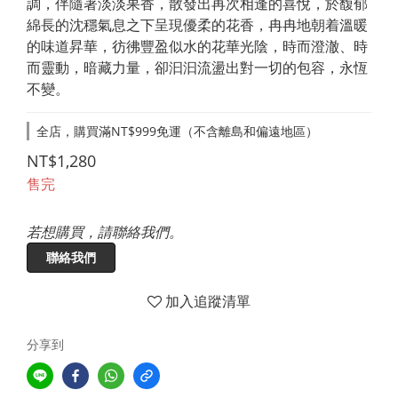
調，伴隨著淡淡果香，散發出再次相逢的喜悅，於馥郁
綿長的沈穩氣息之下呈現優柔的花香，冉冉地朝着溫暖
的味道昇華，彷彿豐盈似水的花華光陰，時而澄澈、時
而靈動，暗藏力量，卻汩汩流盪出對一切的包容，永恆
不變。
全店，購買滿NT$999免運（不含離島和偏遠地區）
NT$1,280
售完
若想購買，請聯絡我們。
聯絡我們
加入追蹤清單
分享到