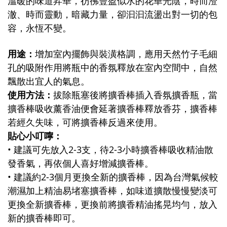
溫暖的味道昇華，彷彿豐盈似水的花華光陰，時而澄
澈、時而靈動，暗藏力量，卻汩汩流盪出對一切的包
容，永恆不變。
用途：
增加室內擺飾與裝潢格調，應用天然竹子毛細
孔的吸附作用將瓶中的香氛釋放在室內空間中，自然
飄散出宜人的氣息。
使用方法：
拔除瓶塞後將擴香棒插入香氛擴香瓶，當
擴香棒吸收薰香油便會延著擴香棒釋放香芬，擴香棒
若經久失味，可將擴香棒反過來使用。
貼心小叮嚀：
• 建議可先放入2-3支，待2-3小時擴香棒吸收精油散
發香氣，再依個人喜好增減擴香棒。
• 建議約2-3個月更換全新的擴香棒，因為台灣氣候較
潮濕加上精油易堵塞擴香棒，如味道擴散慢慢變淡可
更換全新擴香棒，更換前將擴香精油搖晃均勻，放入
新的擴香棒即可。