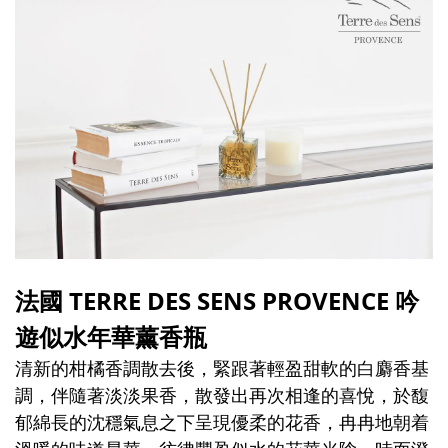
法國
TERRE DES SENS PROVENCE
吟
遊似水年華薰香瓶
清新的柑橘香調散去後，緊跟著輕盈甜軟的白麝香基
調，伴隨著淡淡果香，散發出再次相逢的喜悅，於馥
郁綿長的沈穩氣息之下呈現優柔的花香，冉冉地朝着