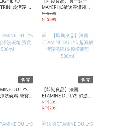
IGHIERO
【即期良品】買一送一
TRINI 義潔淨 經
MAYERI 低敏速淨濃縮護
家事皂
色洗衣精
NT$520
NT$399
售完
售完
MINE DU LYS
【即期良品】法國
淨洗碗精-寶寶
ETAMINE DU LYS 超濃縮
潔淨洗碗精-檸檬薄荷
NT$599
500ml
NT$299