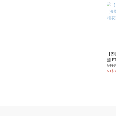
【即
國 E
花茉
NT$7
NT$3