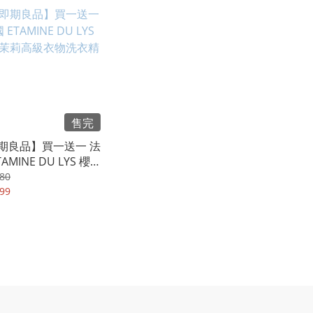
售完
期良品】買一送一 法
TAMINE DU LYS 櫻
莉高級衣物洗衣精
80
99