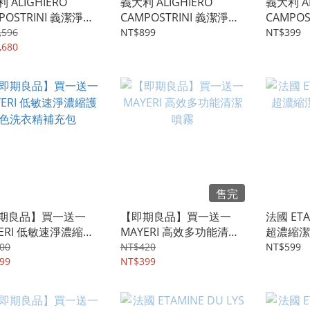
 ALIGHIERO
義大利 ALIGHIERO
義大利 AL
POSTRINI 義潔淨
CAMPOSTRINI 義潔淨
CAMPOS
NI廚房白花香護手餐
MANI廚房白花香護手餐
典橄欖油
,596
NT$899
NT$399
態皂 兩入+經典橄欖
,680
具液態皂
事皂 兩入 贈 復古天
用纖維刷
售完
期良品】買一送一
【即期良品】買一送一
法國 ETA
YERI 低敏速淨濃縮護
MAYERI 高效多功能清潔
超濃縮潔
衣精補充包
噴霧
500ml
00
NT$420
NT$599
99
NT$399