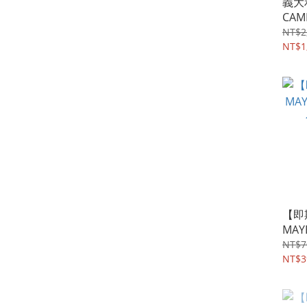
義大利
CAM
MA
NT$2
具液
NT$1
油家
然萬
【即
MA
色洗
NT$7
NT$3