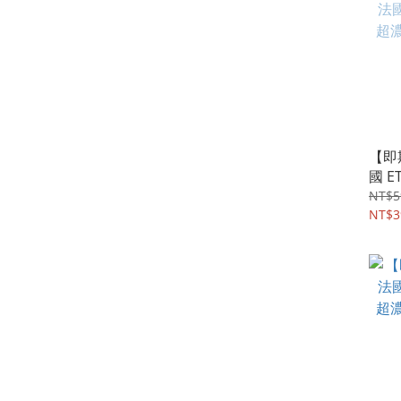
【即
國 E
濃縮
NT$5
500
NT$3