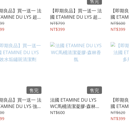
售完
期良品】買一送一 法
【即期良品】買一送一 法
【即期良
TAMINE DU LYS 超
國 ETAMINE DU LYS 超
國 ETAM
潔淨洗碗精-佛手柑
濃縮潔淨洗碗精-橙花
房油污除
99
NT$799
NT$600
0ml
99
1000ml
NT$399
NT$399
售完
售完
期良品】買一送一 法
法國 ETAMINE DU LYS
【即期良
TAMINE DU LYS 強
WC馬桶清潔凝膠-森林香
國 ETAM
垢鏽斑清潔劑
氛
用途清潔
00
NT$600
NT$620
99
NT$399